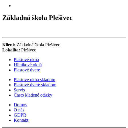
Základná škola Plešivec
Klient:
Základná škola Plešivec
Lokalita:
Plešivec
Plastové okná
Hliníkové okná
Plastové dvere
Plastové okná skladom
Plastové dvere skladom
Servis
Často kladené otázky
Domov
O nás
GDPR
Kontakt